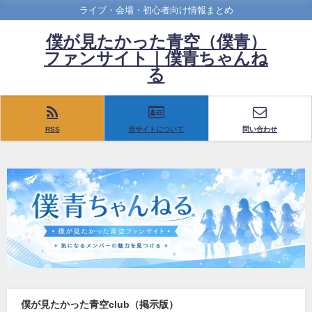
ライブ・会場・初心者向け情報まとめ
僕が見たかった青空（僕青）
ファンサイト｜僕青ちゃんね
る
RSS
当サイトについて
問い合わせ
僕が見たかった青空club（掲示版）