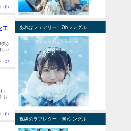
ぼく
あれはフェアリー 7thシングル
と工
亜美さ
ほしい
ぼく
です。
にお
ぼく
視線のラブレター 6thシングル