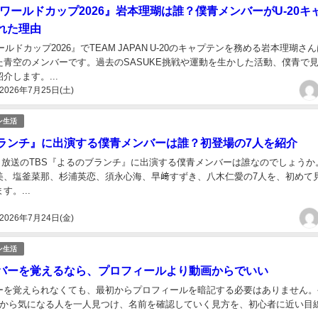
Eワールドカップ2026』岩本理瑚は誰？僕青メンバーがU-20キ
れた理由
ールドカップ2026』でTEAM JAPAN U-20のキャプテンを務める岩本理瑚さ
た青空のメンバーです。過去のSASUKE挑戦や運動を生かした活動、僕青で
介します。...
2026年7月25日(土)
ン生活
ランチ』に出演する僕青メンバーは誰？初登場の7人を紹介
29日放送のTBS『よるのブランチ』に出演する僕青メンバーは誰なのでしょうか
美、塩釜菜那、杉浦英恋、須永心海、早﨑すずき、八木仁愛の7人を、初めて
す。...
2026年7月24日(金)
ン生活
バーを覚えるなら、プロフィールより動画からでいい
ーを覚えられなくても、最初からプロフィールを暗記する必要はありません。
画から気になる人を一人見つけ、名前を確認していく見方を、初心者に近い目