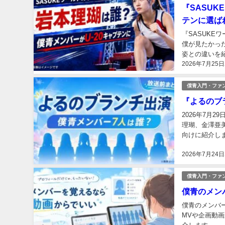
『SASUK
テンに選ば
『SASUKEワ
僕が見たかっ
姿との違いを紹
2026年7月25日
僕青入門・ファ
『よるのブ
2026年7月
理瑚、金澤亜
向けに紹介しま
2026年7月24日
僕青入門・ファ
僕青のメン
僕青のメンバ
MVや企画動