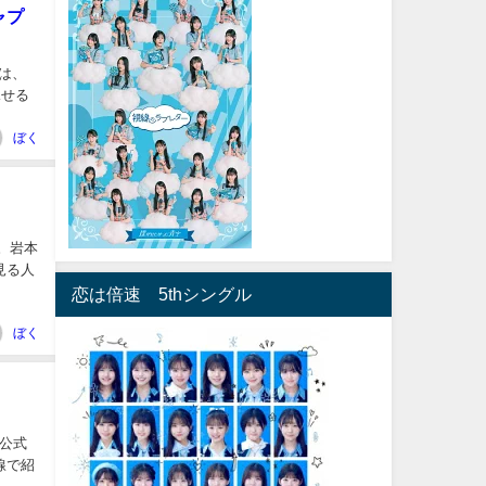
ャプ
んは、
見せる
ぼく
。岩本
見る人
恋は倍速 5thシングル
ぼく
公式
線で紹