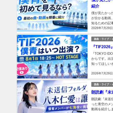
紹介
僕が見たかっ
が分かる動画
知るための記事
2026年7月29日
楽曲・ライブ・
『TIF20
『TOKYO I
からです。出演
知ってほしいポ
2026年7月29日
楽曲・ライブ・
朗読劇『未
朗読劇『未送信
った青空のメ
動画を紹介しま