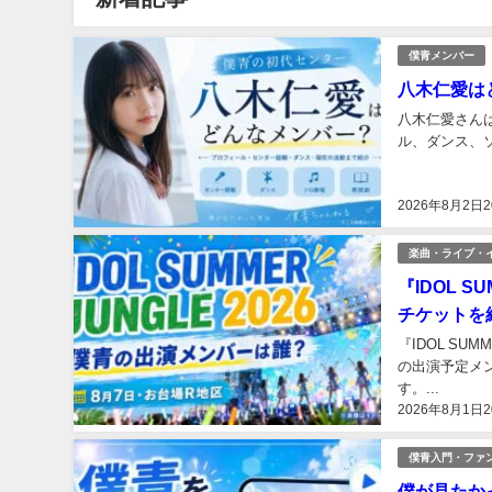
僕青メンバー
八木仁愛は
八木仁愛さん
ル、ダンス、ソ
2026年8月2日2
楽曲・ライブ・
『IDOL 
チケットを
『IDOL SU
の出演予定メ
す。...
2026年8月1日2
僕青入門・ファ
僕が見たか