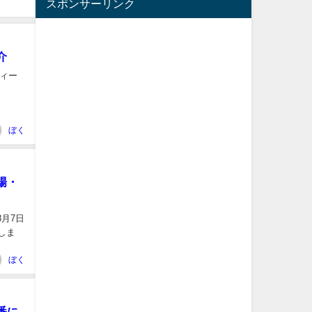
スポンサーリンク
介
ィー
ぼく
会場・
8月7日
しま
ぼく
番に