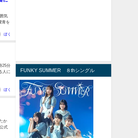
囲気
僕青を
ぼく
時25分
FUNKY SUMMER ８thシングル
る人に
ぼく
たか
公式