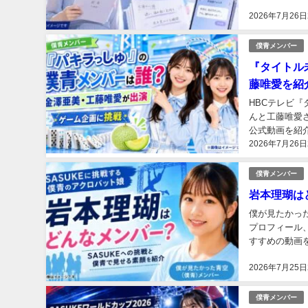
2026年7月26日
僕青メンバー
『タイトル
藤唯愛を紹
HBCテレビ
んと工藤唯愛
公式動画を紹介
2026年7月26日
僕青メンバー
岩本理瑚は
僕が見たかった
プロフィール
すすめの動画を
2026年7月25日
僕青メンバー