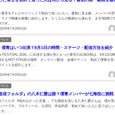
た青空をテレビやイベントで初めて知った人へ。最初に見る曲、メンバーの雰
、ライブ映像を順番に紹介します。たくさんの動画から迷わず、まず3段階で
です。...
2026年7月29日(水)
イベント
26』僕青はいつ出演？8月1日の時間・ステージ・配信方法を紹介
DOL FESTIVAL 2026』に出演する僕が見たかった青空の出演日時は、8月1日18
するHOT STAGEの場所、オンライン配信、会場チケット、初めて僕青を見
イントを紹介します。...
2026年7月29日(水)
イベント
送信フォルダ』の八木仁愛は誰？僕青メンバーが七海役に挑戦
フォルダ - #送れなかった言葉 -』で七海役を演じる八木仁愛さんは、僕が見
ンバーです。プロフィール、公演日、作品内容、初めて知った人に見てほしい
す。...