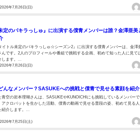
2026年7月26日(日)
未定のパキラっしゅ』に出演する僕青メンバーは誰？金澤亜美
介
『タイトル未定のパキラっしゅ☆シーズン2』に出演する僕青メンバーは、金澤
さんです。2人のプロフィールや番組で挑戦する企画、初めて知った人に見て
します。...
2026年7月26日(日)
どんなメンバー？SASUKEへの挑戦と僕青で見せる素顔を紹介
青空の岩本理瑚さんは、SASUKEやKUNOICHIにも挑戦しているメンバー
、アクロバットを生かした活動、僕青の動画で見せる普段の姿、初めて見る人
紹介します。...
2026年7月25日(土)