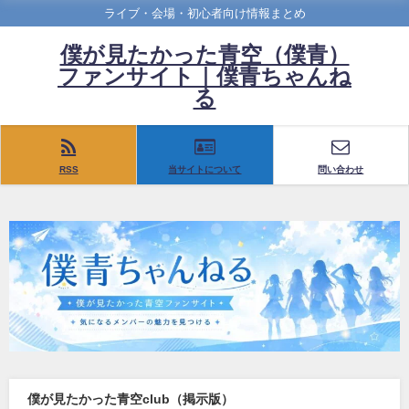
ライブ・会場・初心者向け情報まとめ
僕が見たかった青空（僕青）
ファンサイト｜僕青ちゃんね
る
RSS
当サイトについて
問い合わせ
僕が見たかった青空club（掲示版）