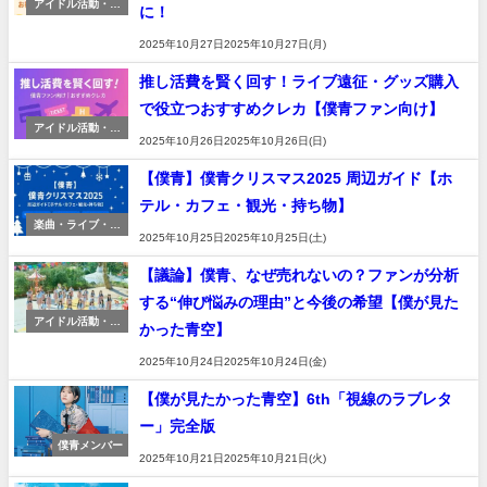
アイドル活動・推
に！
し活
2025年10月27日2025年10月27日(月)
推し活費を賢く回す！ライブ遠征・グッズ購入
で役立つおすすめクレカ【僕青ファン向け】
アイドル活動・推
2025年10月26日2025年10月26日(日)
し活
【僕青】僕青クリスマス2025 周辺ガイド【ホ
テル・カフェ・観光・持ち物】
楽曲・ライブ・イ
2025年10月25日2025年10月25日(土)
ベント
【議論】僕青、なぜ売れないの？ファンが分析
する“伸び悩みの理由”と今後の希望【僕が見た
アイドル活動・推
かった青空】
し活
2025年10月24日2025年10月24日(金)
【僕が見たかった青空】6th「視線のラブレタ
ー」完全版
僕青メンバー
2025年10月21日2025年10月21日(火)