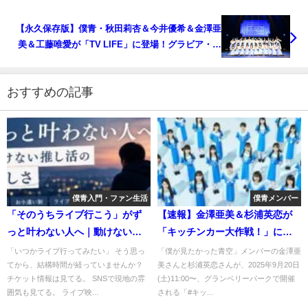
【永久保存版】僕青・秋田莉杏＆今井優希＆金澤亜
美＆工藤唯愛が「TV LIFE」に登場！グラビア・イ
ンタビューの見どころ完全解説
おすすめの記事
僕青入門・ファン生活
僕青メンバー
「そのうちライブ行こう」がず
【速報】金澤亜美＆杉浦英恋が
っと叶わない人へ｜動けない推
「キッチンカー大作戦！」に登
し活の苦しさ
場！ラードメンチカツカレーを
「いつかライブ行ってみたい」 そう思っ
「僕が見たかった青空」メンバーの金澤亜
てから、結構時間が経っていませんか？
美さんと杉浦英恋さんが、2025年9月20日
販売
チケット情報は見てる。 SNSで現地の雰
(土)11:00〜、グランベリーパークで開催
囲気も見てる。 ライブ映...
される「#キッ...