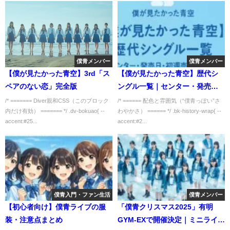
僕青メンバー
僕青メンバー
【僕が見たかった青空】3rd「ス
【僕が見たかった青空】歴代シ
ペアのない恋」完全版
ングル一覧｜センター・発売
日・初週売上まとめ
/* ======= Diver親和CSS（このブロック
/* ====== 配色と雰囲気（“僕青っぽい”さ
内だけ有効） ======= */ .dv-bokuao{ --
わやかさ） ====== */ .bk-history-wrap{ --
accent:#25...
accent:#2...
僕青入門・ファン生活
僕青メンバー
【初心者向け】僕青ライブの服
「僕青クリスマス2025」有明
装・注意点まとめ
GYM-EXで開催決定｜ミニライブ