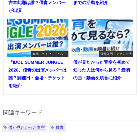
吉本此那は誰？僕青メンバー
までの活動を紹介
が出演
楽曲・ライブ・イベント
僕青入門・ファン生活
『IDOL SUMMER JUNGLE
僕が見たかった青空を初めて
2026』僕青の出演メンバーは
知った人は何から見る？最初
誰？開催日・会場・チケット
の曲・動画を順番に紹介
を紹介
関連キーワード
僕が見たかった青空
僕青