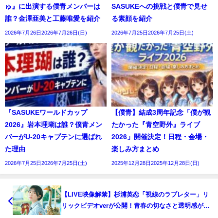
ゅ』に出演する僕青メンバーは
SASUKEへの挑戦と僕青で見せ
誰？金澤亜美と工藤唯愛を紹介
る素顔を紹介
2026年7月26日2026年7月26日(日)
2026年7月25日2026年7月25日(土)
『SASUKEワールドカップ
【僕青】結成3周年記念「僕が観
2026』岩本理瑚は誰？僕青メン
たかった『青空野外』ライブ
バーがU-20キャプテンに選ばれ
2026」開催決定！日程・会場・
た理由
楽しみ方まとめ
2026年7月25日2026年7月25日(土)
2025年12月28日2025年12月28日(日)
【LIVE映像解禁】杉浦英恋「視線のラブレター」リ
リックビデオverが公開！青春の切なさと透明感が炸
裂