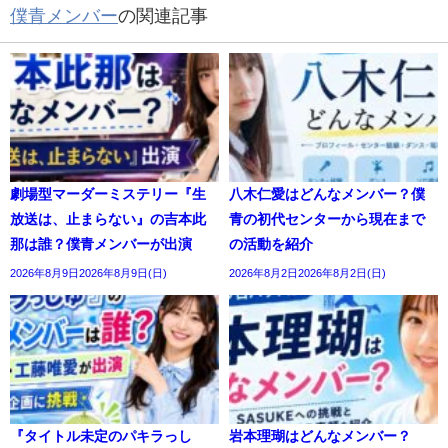
僕青メンバー
の関連記事
劇場型マーダーミステリー『生
八木仁愛はどんなメンバー？僕
放送は、止まらない』の吉本此
青の初代センターから現在まで
那は誰？僕青メンバーが出演
の活動を紹介
2026年8月9日2026年8月9日(日)
2026年8月2日2026年8月2日(日)
『タイトル未定のパキラっし
岩本理瑚はどんなメンバー？