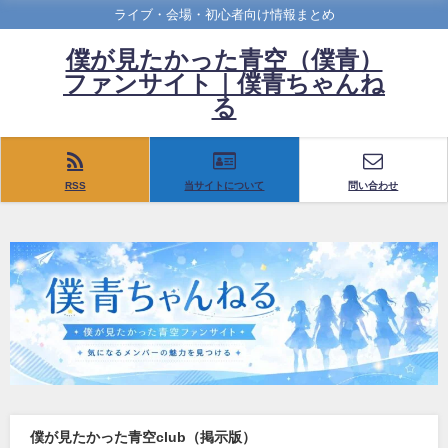
ライブ・会場・初心者向け情報まとめ
僕が見たかった青空（僕青）
ファンサイト｜僕青ちゃんね
る
RSS
当サイトについて
問い合わせ
僕が見たかった青空club（掲示版）