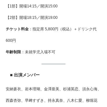
【1部】開場14:15／開演15:00
【2部】開場18:15／開演19:00
チケット料金
：指定席 5,800円（税込）＋ドリンク代
600円
年齢制限
：未就学児入場不可
■ 出演メンバー
安納蒼衣、岩本理瑚、金澤亜美、杉浦英恋、須永心海、
西森杏弥、早﨑すずき、持永真奈、八木仁愛、柳堀花