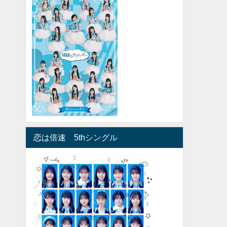
恋は倍速 5thシングル