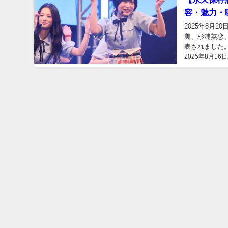
容・魅力・
2025年8月
美、杉浦英恋、
表されました
2025年8月16日
を僕青メンバー