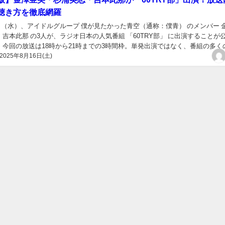
聴き方を徹底網羅
20日（水）、アイドルグループ 僕が見たかった青空（通称：僕青） のメンバー 
吉本此那 の3人が、ラジオ日本の人気番組 「60TRY部」 に出演することが
。今回の放送は18時から21時までの3時間枠。単発出演ではなく、番組の多く
2025年8月16日(土)
が彩る豪華な内容にな...