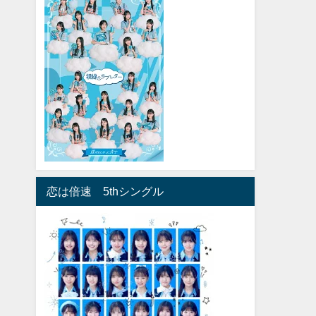
恋は倍速 5thシングル