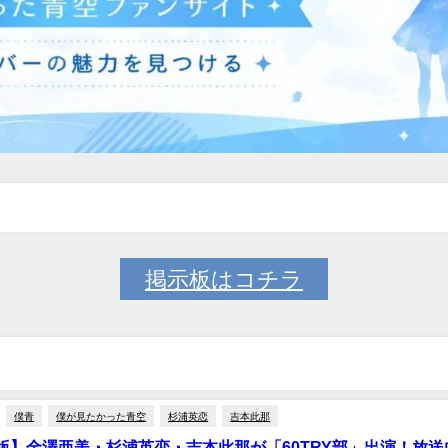
掲示板はコチラ
僕青
僕が見たかった青空
杉浦英恋
吉本此那
版】金澤亜美・杉浦英恋・吉本此那が「60TRY部」出演！放送