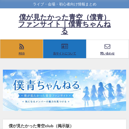
ライブ・会場・初心者向け情報まとめ
僕が見たかった青空（僕青）
ファンサイト｜僕青ちゃんね
る
RSS
当サイトについて
問い合わせ
僕が見たかった青空club（掲示版）