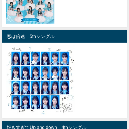
恋は倍速 5thシングル
好きすぎてUp and down 4thシングル