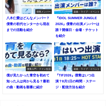
僕青メンバー
楽曲・ライブ・イベント
八木仁愛はどんなメンバー？
『IDOL SUMMER JUNGLE
僕青の初代センターから現在
2026』僕青の出演メンバーは
までの活動を紹介
誰？開催日・会場・チケット
を紹介
僕青入門・ファン生活
楽曲・ライブ・イベント
僕が見たかった青空を初めて
『TIF2026』僕青はいつ出
知った人は何から見る？最初
演？8月1日の時間・ステー
の曲・動画を順番に紹介
ジ・配信方法を紹介