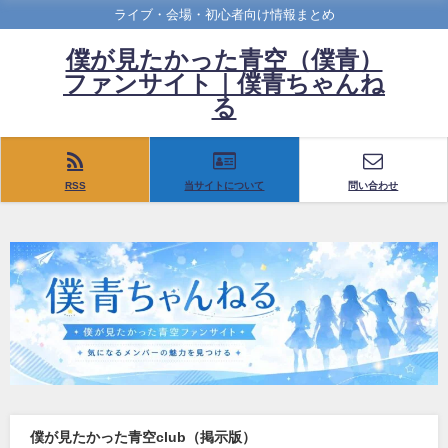
ライブ・会場・初心者向け情報まとめ
僕が見たかった青空（僕青）
ファンサイト｜僕青ちゃんね
る
RSS
当サイトについて
問い合わせ
僕が見たかった青空club（掲示版）