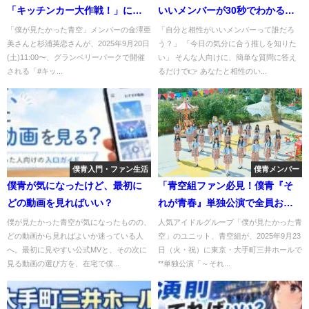
「キッチンカー大作戦！」に登
いいメンバーが30秒でわかる
場！ラードメンチカツカレーを
【無料】
「僕が見たかった青空」メンバーの金澤亜
「自分と相性がいいメンバーって誰だろ
美さんと杉浦英恋さんが、2025年9月20日
う？」 「今日の気分に合う推しを知りた
販売
(土)11:00〜、グランベリーパークで開催
い」 そんな人向けに、簡単な質問に答え
される「#キッ...
るだけで👉 あなたと相性のい...
僕青入門・ファン生活
僕青メンバー
僕青が気になったけど、最初に
「青空組ファン必見！僕青『そ
どの動画を見ればいい？
れが青春』単独公演で全員お見
送り＆感動ライブ」
僕が見たかった青空が気になったものの、
人気アイドルグループ「僕が見たかった青
どの動画から見ればよいか迷っている人
空」のユニット、青空組が、2025年9月23
へ。最初に見やすい公式MVと、その次に
日（火・祝）に東京・大手町三井ホールで
見る動画の選び方を、在宅で僕...
**単独公演「～それ...