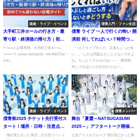
楽曲・ライブ・イベント
僕青入門・ファン生活
大手町三井ホールの行き方・最
僕青 ライブ 一人で行くの怖い 開
寄り駅・終演後の帰り方｜初め
演前 何してればいい？時間つぶ
てでも迷わない会場ガイド
しと過ごし方が分からないとき
/* ===== 記事専用：大手町三井ホール
「一人でライブ行くの、正直ちょっと怖
===== */ .venue-otemachi{ --ink:#0f172a; --
い…」 しかも問題はそこじゃないですよ
どうする
sub:...
ね。もっとリアルなのは―― 「開演前、
何してればいいのか分からない...
楽曲・ライブ・イベント
僕青メンバー
僕青祭2025 チケット先行受付ス
舞台「夏霞～NATSUGASUMI
タート！場所・日時・注意点ま
2025～」アフタートーク開催決
とめ【ライブ情報】
定！ファン必見の貴重イベント
「僕が見たかった青空」の大型イベント
人気アイドルグループ 僕が見たかった青