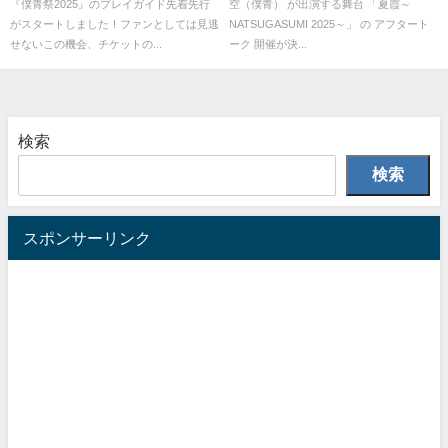
『僕青祭2025』のプレイガイド先着先行
空（僕青） が出演する舞台 「夏霞～
がスタートしました！ファンとしては見逃
NATSUGASUMI 2025～」 の アフタート
せないこの機会、チケットの...
ーク 開催が決...
検索
検索
スポンサーリンク