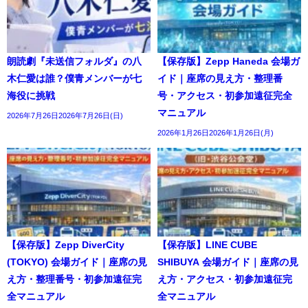
朗読劇『未送信フォルダ』の八
【保存版】Zepp Haneda 会場ガ
木仁愛は誰？僕青メンバーが七
イド｜座席の見え方・整理番
海役に挑戦
号・アクセス・初参加遠征完全
マニュアル
2026年7月26日2026年7月26日(日)
2026年1月26日2026年1月26日(月)
【保存版】Zepp DiverCity
【保存版】LINE CUBE
(TOKYO) 会場ガイド｜座席の見
SHIBUYA 会場ガイド｜座席の見
え方・整理番号・初参加遠征完
え方・アクセス・初参加遠征完
全マニュアル
全マニュアル