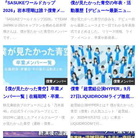
『SASUKEワールドカップ
僕が見たかった青空の年表・活
2026』岩本理瑚は誰？僕青メン
動履歴【デビュー〜最新ニュー
バーがU-20キャプテンに選ばれ
ス】
『SASUKEワールドカップ2026』でTEAM
僕が見たかった青空の歩みを、デビュー前
JAPAN U-20のキャプテンを務める岩本理
から最新ニュースまで一目でわかる年表形
た理由
瑚さんは、僕が見たかった青空のメンバー
式でまとめました。 リリース情報、ライ
です。...
ブ・イベント、卒業や新発表...
僕青メンバー
僕青メンバー
【僕が見たかった青空】卒業メ
僕青「超雲組公演HYPER」9月
ンバー一覧｜在籍期間・卒業
27日LIQUIDROOMライブ徹底解
日・その後の活動まとめ
説！チケット情報・見どころ・
秋元康総合プロデュースによる「乃木坂
超雲組公演HYPERとは？ 僕が見たかった
46」の公式ライバルグループとして、
青空（僕青）の人気ユニット「超雲組」
推し活まとめ
2023年に誕生したアイドルグループ・僕
が、2025年9月27日（土）に東京・
が見たかった青空（通称：僕青...
LIQUIDROOMで行...