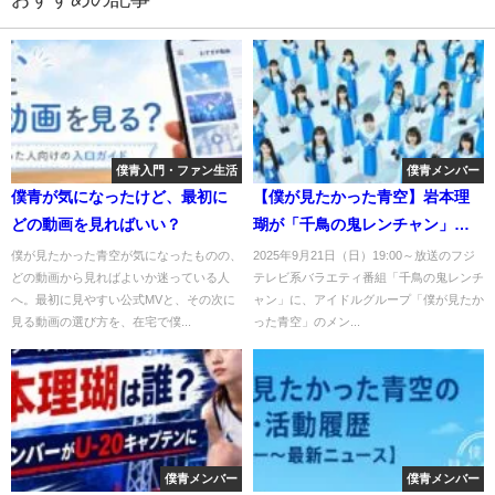
僕青入門・ファン生活
僕青メンバー
僕青が気になったけど、最初に
【僕が見たかった青空】岩本理
どの動画を見ればいい？
瑚が「千鳥の鬼レンチャン」出
演決定！放送日・見どころ・フ
僕が見たかった青空が気になったものの、
2025年9月21日（日）19:00～放送のフジ
どの動画から見ればよいか迷っている人
テレビ系バラエティ番組「千鳥の鬼レンチ
ァンの声まとめ
へ。最初に見やすい公式MVと、その次に
ャン」に、アイドルグループ「僕が見たか
見る動画の選び方を、在宅で僕...
った青空」のメン...
僕青メンバー
僕青メンバー