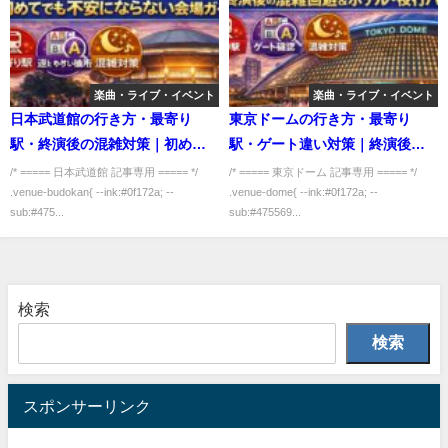
楽曲・ライブ・イベント
楽曲・ライブ・イベント
日本武道館の行き方・最寄り
東京ドームの行き方・最寄り
駅・終演後の混雑対策｜初めて
駅・ゲート違い対策｜終演後の
でも不安にならない会場ガイド
混雑回避＆ホテル・夜行バス
/* ===== 日本武道館 記事専用 ===== */
/* ===== 東京ドーム 記事専用 ===== */
.venue-budokan{ --ink:#0f172a; --
.venue-dome{ --ink:#0f172a; --
sub:#475...
sub:#475569...
検索
検索
スポンサーリンク