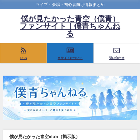
ライブ・会場・初心者向け情報まとめ
僕が見たかった青空（僕青）
ファンサイト｜僕青ちゃんね
る
RSS
当サイトについて
問い合わせ
僕が見たかった青空club（掲示版）