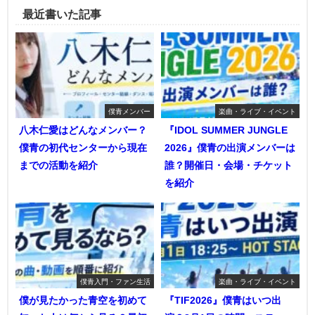
最近書いた記事
僕青メンバー
楽曲・ライブ・イベント
八木仁愛はどんなメンバー？
『IDOL SUMMER JUNGLE
僕青の初代センターから現在
2026』僕青の出演メンバーは
までの活動を紹介
誰？開催日・会場・チケット
を紹介
僕青入門・ファン生活
楽曲・ライブ・イベント
僕が見たかった青空を初めて
『TIF2026』僕青はいつ出