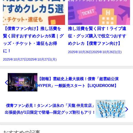
【僕青ファン向け】推し活費を
推し活費を賢く回す！ライブ遠
賢く回すおすすめクレカ5選｜グ
征・グッズ購入で役立つおすす
ッズ・チケット・遠征もお得
めクレカ【僕青ファン向け】
に！
2025年10月26日2025年10月26日(日)
2025年10月27日2025年10月27日(月)
【朗報】雲組史上最大規模！僕青「超雲組公演
HYPER」一般販売スタート【LIQUIDROOM】
僕青ファン必見！タンメン須永の「天龍 仲見世店」
出張提供が1日限定で登場—限定グッズ割引もアリ！
おすすめの記事