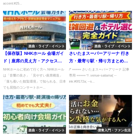
accent:#25...
11月20日】
楽曲・ライブ・イベント
楽曲・ライブ・イベント
【保存版】NHKホール 会場ガイ
さいたまスーパーアリーナ 行き
ド｜座席の見え方・アクセス・
方・最寄り駅・帰り方まとめ｜
初参加遠征完全マニュアル
終演後の混雑回避とホテル選び
NHKホールに初めて行く方へ NHKホール
/* ===== さいたまスーパーアリーナ 記事
は「音響の良さ」「見やすい座席構造」
専用 ===== */ .venue-saitama{ --
完全ガイド
「落ち着いた観覧環境」で知られる、日本
ink:#0f172a; --s...
でも屈指のコンサートホー...
楽曲・ライブ・イベント
僕青入門・ファン生活