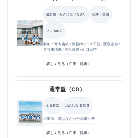
追加曲：好きになりなさい
軌跡：後編
ソロDoc.C
参加：青木宙帆 / 伊藤ゆず / 木下藍 / 西森杏弥 /
長谷川稀未 / 持永真奈 / 山口結杏
詳しく見る（在庫・特典）
通常盤（CD）
全員参加
お話し会 参加券
追加曲：飛ばなかった紙飛行機
詳しく見る（在庫・特典）