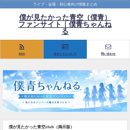
ライブ・会場・初心者向け情報まとめ
僕が見たかった青空（僕青）
ファンサイト｜僕青ちゃんね
る
RSS
当サイトについて
問い合わせ
僕が見たかった青空club（掲示版）