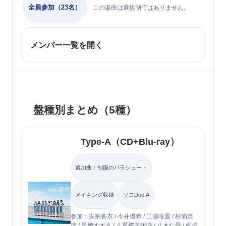
全員参加（23名）
この楽曲は選抜制ではありません。
メンバー一覧を開く
盤種別まとめ（5種）
Type-A（CD+Blu-ray）
追加曲：制服のパラシュート
メイキング収録
ソロDoc.A
参加：安納蒼衣 / 今井優希 / 工藤唯愛 / 杉浦英
恋 / 早﨑すずき / 八重樫美伊咲 / 八木仁愛 / 柳堀