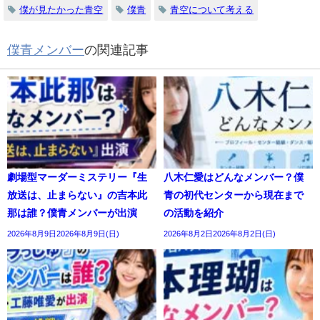
僕が見たかった青空
僕青
青空について考える
僕青メンバー
の関連記事
劇場型マーダーミステリー『生
八木仁愛はどんなメンバー？僕
放送は、止まらない』の吉本此
青の初代センターから現在まで
那は誰？僕青メンバーが出演
の活動を紹介
2026年8月9日2026年8月9日(日)
2026年8月2日2026年8月2日(日)