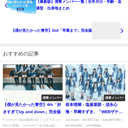
【最新版】僕青メンバー一覧｜生年月日・年齢・血
液型・出身地まとめ
【僕が見たかった青空】2nd「卒業まで」完全版
おすすめの記事
僕青メンバー
僕青メンバー
【僕が見たかった青空】4th「好
岩本理瑚・塩釜菜那・須永心
きすぎてUp and down」完全版
海・早﨑すずき、「WEBザテレ
ビジョン」MARCH対抗戦特集に
/* ======= Diver親和CSS（このブロック
.ba-news{ --ink:#0f172a; --sub:#64748b; --
内だけ有効） ======= */ .dv-bokuao{ --
line:#e2e8f0; --soft:#f8fafc...
登場｜最新情報まとめ【2025年