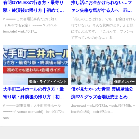
有明GYM-EXの行き方・最寄り
推し活にお金かけられない…フ
駅・終演後の帰り方｜初めてで
ァン失格な気がする人へ｜罪悪
も迷わない会場ガイド
感の正体と向き合い方
/* ===== この会場記事内だけに効く
「推しのことは好き。でも、お金はかけら
（Diverでも安定） ===== */ .venue-
れていない」 そんな状態のとき、ふと頭
template{ --ink:#0f17...
に浮かぶんです。 「これって、ファンっ
て言っていいのかな…」 S...
楽曲・ライブ・イベント
僕青メンバー
大手町三井ホールの行き方・最
僕が見たかった青空 雲組単独公
寄り駅・終演後の帰り方｜初め
演#23 グッズ会場販売まとめ｜
てでも迷わない会場ガイド
SHIBUYA PLEASURE
/* ===== 記事専用：大手町三井ホール
.ba-news{ --ink:#0f172a; --sub:#64748b; --
===== */ .venue-otemachi{ --ink:#0f172a; --
line:#e2e8f0; --soft:#f8fafc...
PLEASURE【2025年11月24日開
sub:...
催】