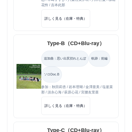
花怜 / 吉本此那
詳しく見る（在庫・特典）
Type-B（CD+Blu-ray）
追加曲：思い出尻切れとんぼ
軌跡：前編
ソロDoc.B
参加：秋田莉杏 / 岩本理瑚 / 金澤亜美 / 塩釜菜
那 / 須永心海 / 萩原心花 / 宮腰友里亜
詳しく見る（在庫・特典）
Type-C（CD+Blu-ray）