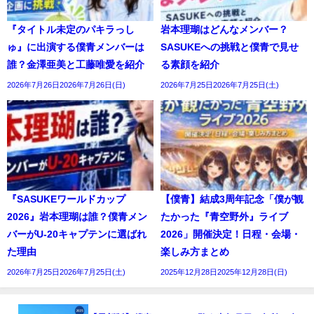
『タイトル未定のパキラっし
岩本理瑚はどんなメンバー？
ゅ』に出演する僕青メンバーは
SASUKEへの挑戦と僕青で見せ
誰？金澤亜美と工藤唯愛を紹介
る素顔を紹介
2026年7月26日2026年7月26日(日)
2026年7月25日2026年7月25日(土)
『SASUKEワールドカップ
【僕青】結成3周年記念「僕が観
2026』岩本理瑚は誰？僕青メン
たかった『青空野外』ライブ
バーがU-20キャプテンに選ばれ
2026」開催決定！日程・会場・
た理由
楽しみ方まとめ
2026年7月25日2026年7月25日(土)
2025年12月28日2025年12月28日(日)