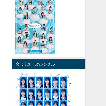
恋は倍速 5thシングル