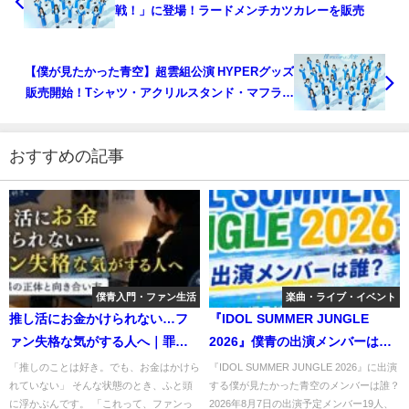
戦！」に登場！ラードメンチカツカレーを販売
【僕が見たかった青空】超雲組公演 HYPERグッズ
販売開始！Tシャツ・アクリルスタンド・マフラー
タオル詳細まとめ
おすすめの記事
僕青入門・ファン生活
楽曲・ライブ・イベント
推し活にお金かけられない…フ
『IDOL SUMMER JUNGLE
ァン失格な気がする人へ｜罪悪
2026』僕青の出演メンバーは
感の正体と向き合い方
誰？開催日・会場・チケットを
「推しのことは好き。でも、お金はかけら
『IDOL SUMMER JUNGLE 2026』に出演
れていない」 そんな状態のとき、ふと頭
する僕が見たかった青空のメンバーは誰？
紹介
に浮かぶんです。 「これって、ファンっ
2026年8月7日の出演予定メンバー19人、