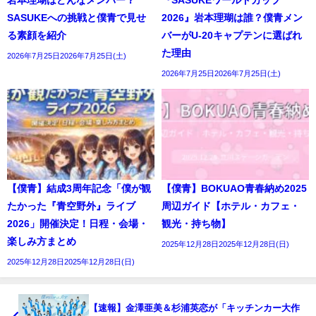
岩本理瑚はどんなメンバー？
『SASUKEワールドカップ
SASUKEへの挑戦と僕青で見せ
2026』岩本理瑚は誰？僕青メン
る素顔を紹介
バーがU-20キャプテンに選ばれ
た理由
2026年7月25日2026年7月25日(土)
2026年7月25日2026年7月25日(土)
【僕青】結成3周年記念「僕が観
【僕青】BOKUAO青春納め2025
たかった『青空野外』ライブ
周辺ガイド【ホテル・カフェ・
2026」開催決定！日程・会場・
観光・持ち物】
楽しみ方まとめ
2025年12月28日2025年12月28日(日)
2025年12月28日2025年12月28日(日)
【速報】金澤亜美＆杉浦英恋が「キッチンカー大作