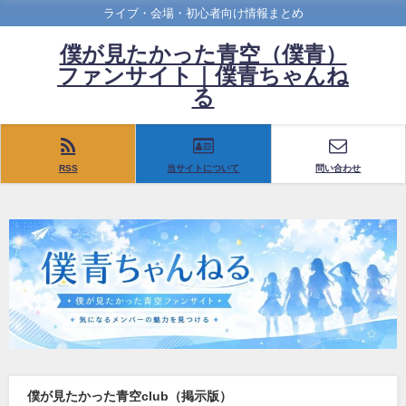
ライブ・会場・初心者向け情報まとめ
僕が見たかった青空（僕青）
ファンサイト｜僕青ちゃんね
る
RSS
当サイトについて
問い合わせ
僕が見たかった青空club（掲示版）