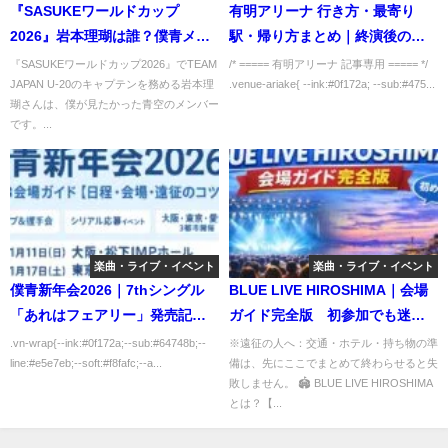
『SASUKEワールドカップ
有明アリーナ 行き方・最寄り
2026』岩本理瑚は誰？僕青メン
駅・帰り方まとめ｜終演後の混
バーがU-20キャプテンに選ばれ
雑回避とホテル選び
『SASUKEワールドカップ2026』でTEAM
/* ===== 有明アリーナ 記事専用 ===== */
JAPAN U-20のキャプテンを務める岩本理
.venue-ariake{ --ink:#0f172a; --sub:#475...
た理由
瑚さんは、僕が見たかった青空のメンバー
です。...
楽曲・ライブ・イベント
楽曲・ライブ・イベント
僕青新年会2026｜7thシングル
BLUE LIVE HIROSHIMA｜会場
「あれはフェアリー」発売記念
ガイド完全版 初参加でも迷わ
全国3会場ガイド【日程・会場・
ない！アクセス・座席・見え
.vn-wrap{--ink:#0f172a;--sub:#64748b;--
※遠征の人へ：交通・ホテル・持ち物の準
line:#e5e7eb;--soft:#f8fafc;--a...
備は、先にここでまとめて終わらせると失
遠征のコツ】
方・設備・周辺情報まとめ
敗しません。 🏟 BLUE LIVE HIROSHIMA
とは？【...