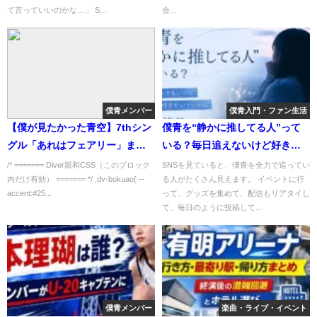
て言っていいのかな…」 S...
会...
僕青メンバー
僕青入門・ファン生活
【僕が見たかった青空】7thシン
僕青を“静かに推してる人”って
グル「あれはフェアリー」まと
いる？毎日追えないけど好きな
め
人へ
/* ======= Diver親和CSS（このブロック
SNSを見ていると、僕青を全力で追ってい
内だけ有効） ======= */ .dv-bokuao{ --
る人がたくさん見えます。 イベントに行
accent:#25...
って、グッズを集めて、配信もリアタイし
て、毎日のように投稿して...
僕青メンバー
楽曲・ライブ・イベント