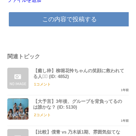
この内容で投稿する
関連トピック
【癒し枠】柳堀花怜ちゃんの笑顔に救われて
る人🙋‍♀️ (ID: 4852)
1コメント
1年前
【大予言】3年後、グループを背負ってるの
は誰かな？ (ID: 5130)
2コメント
1年前
【比較】僕青 vs 乃木坂1期、雰囲気似てな