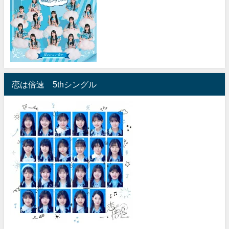
恋は倍速 5thシングル