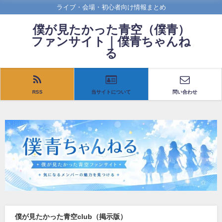
ライブ・会場・初心者向け情報まとめ
僕が見たかった青空（僕青）
ファンサイト｜僕青ちゃんね
る
RSS
当サイトについて
問い合わせ
僕が見たかった青空club（掲示版）