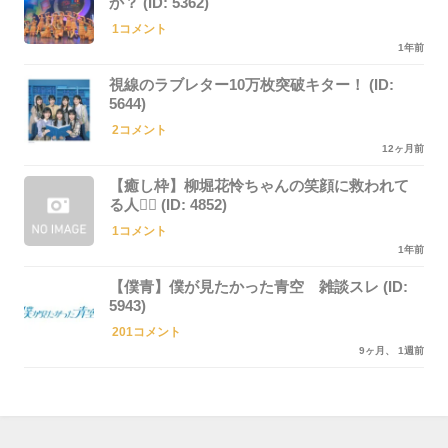
か？ (ID: 5362)
1コメント
1年前
視線のラブレター10万枚突破キター！ (ID:
5644)
2コメント
12ヶ月前
【癒し枠】柳堀花怜ちゃんの笑顔に救われて
る人🙋‍♀️ (ID: 4852)
1コメント
1年前
【僕青】僕が見たかった青空 雑談スレ (ID:
5943)
201コメント
9ヶ月、 1週前