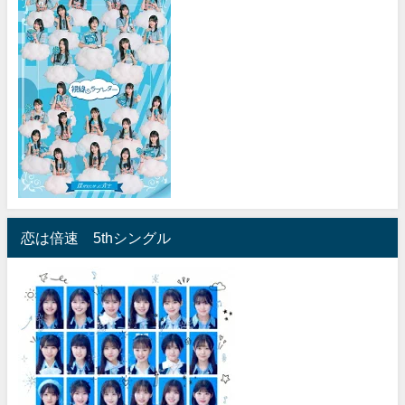
恋は倍速 5thシングル