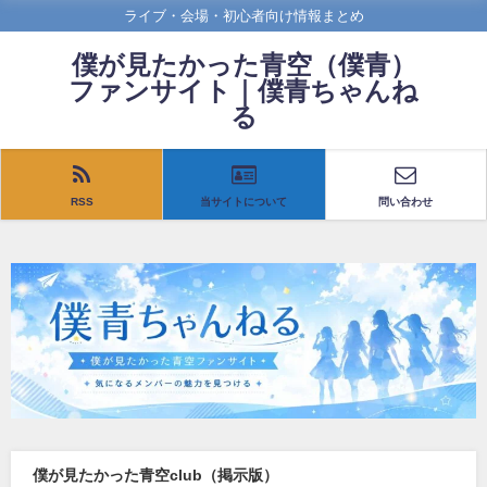
ライブ・会場・初心者向け情報まとめ
僕が見たかった青空（僕青）
ファンサイト｜僕青ちゃんね
る
RSS
当サイトについて
問い合わせ
僕が見たかった青空club（掲示版）