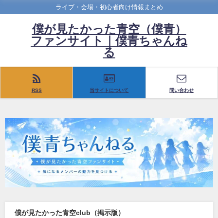
ライブ・会場・初心者向け情報まとめ
僕が見たかった青空（僕青）
ファンサイト｜僕青ちゃんね
る
RSS
当サイトについて
問い合わせ
僕が見たかった青空club（掲示版）