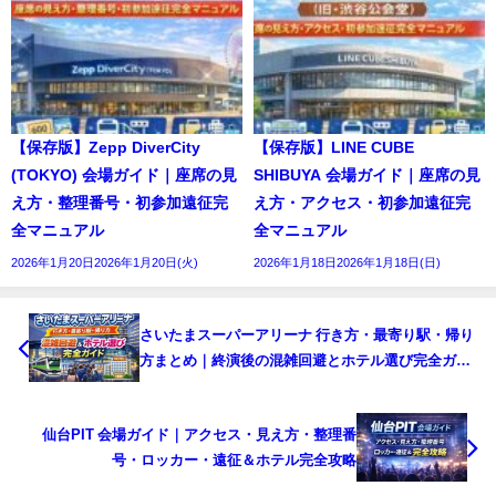
【保存版】Zepp DiverCity
【保存版】LINE CUBE
(TOKYO) 会場ガイド｜座席の見
SHIBUYA 会場ガイド｜座席の見
え方・整理番号・初参加遠征完
え方・アクセス・初参加遠征完
全マニュアル
全マニュアル
2026年1月20日2026年1月20日(火)
2026年1月18日2026年1月18日(日)
さいたまスーパーアリーナ 行き方・最寄り駅・帰り
方まとめ｜終演後の混雑回避とホテル選び完全ガイ
ド
仙台PIT 会場ガイド｜アクセス・見え方・整理番
号・ロッカー・遠征＆ホテル完全攻略