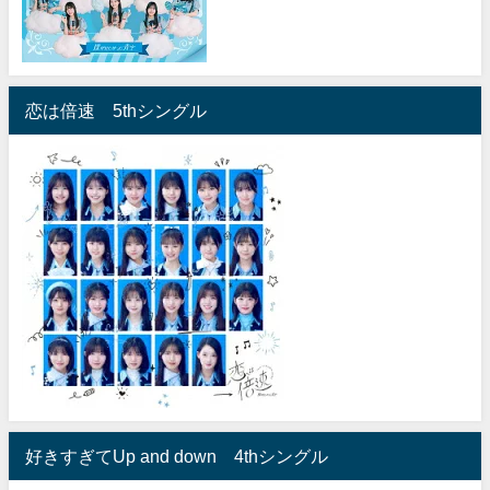
恋は倍速 5thシングル
好きすぎてUp and down 4thシングル