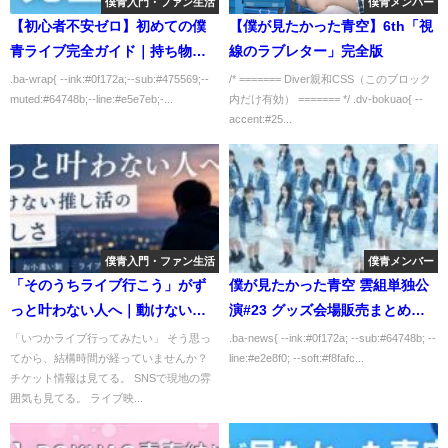
僕青入門・ファン生活
僕青メンバー
【初心者不安ゼロ】初めての僕
【僕が見たかった青空】6th「視
青ライブ完全ガイド｜持ち物・
線のラブレター」完全版
服装・当日の流れ・マナーまで
.ba-wrap{ --ink:#0f172a;--sub:#475569;--
/* ======= Diver親和CSS（このブロック
muted:#64748b;--line:#e5e7eb;-...
内だけ有効） ======= */ .dv-bokuao{ --
丸わかり【2025年版】
accent:#25...
僕青入門・ファン生活
僕青メンバー
「そのうちライブ行こう」がず
僕が見たかった青空 雲組単独公
っと叶わない人へ｜動けない推
演#23 グッズ会場販売まとめ｜
し活の苦しさ
SHIBUYA PLEASURE
「いつかライブ行ってみたい」 そう思っ
.ba-news{ --ink:#0f172a; --sub:#64748b; --
てから、結構時間が経っていませんか？
line:#e2e8f0; --soft:#f8fafc...
PLEASURE【2025年11月24日開
チケット情報は見てる。 SNSで現地の雰
催】
囲気も見てる。 ライブ映...