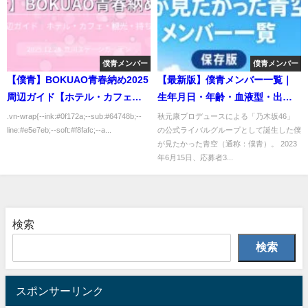
僕青メンバー
僕青メンバー
【僕青】BOKUAO青春納め2025
【最新版】僕青メンバー一覧｜
周辺ガイド【ホテル・カフェ・
生年月日・年齢・血液型・出身
観光・持ち物】
地まとめ
.vn-wrap{--ink:#0f172a;--sub:#64748b;--
秋元康プロデュースによる「乃木坂46」
line:#e5e7eb;--soft:#f8fafc;--a...
の公式ライバルグループとして誕生した僕
が見たかった青空（通称：僕青）。 2023
年6月15日、応募者3...
検索
検索
スポンサーリンク