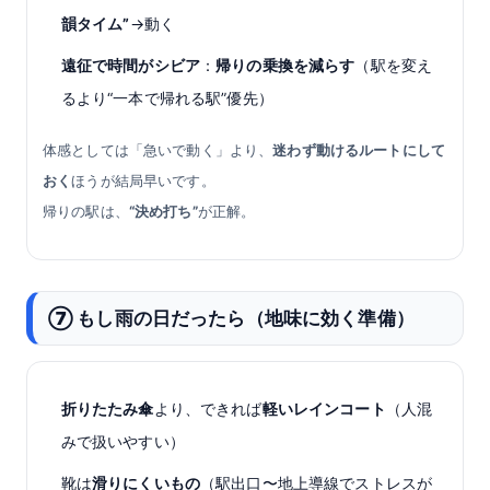
韻タイム”
→動く
遠征で時間がシビア
：
帰りの乗換を減らす
（駅を変え
るより“一本で帰れる駅”優先）
体感としては「急いで動く」より、
迷わず動けるルートにして
おく
ほうが結局早いです。
帰りの駅は、
“決め打ち”
が正解。
⑦ もし雨の日だったら（地味に効く準備）
折りたたみ傘
より、できれば
軽いレインコート
（人混
みで扱いやすい）
靴は
滑りにくいもの
（駅出口〜地上導線でストレスが