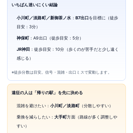
いちばん迷いにくい結論
小川町／淡路町／新御茶ノ水
：
B7出口
を目標に（徒歩
目安：3分）
神保町
：A9出口（徒歩目安：5分）
JR神田
：徒歩目安：10分（歩くのが苦手だと少し遠く
感じる）
※徒歩分数は目安。信号・混雑・出口ミスで変動します。
遠征の人は「帰りの駅」を先に決める
混雑を避けたい：
小川町／淡路町
（分散しやすい）
乗換を減らしたい：
大手町
方面（路線が多く調整しや
すい）