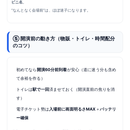
ビニ名
。
“なんとなく会場前”は、ほぼ迷子になります。
⑤ 開演前の動き方（物販・トイレ・時間配分
のコツ）
初めてなら
開演60分前到着
が安心（道に迷う分も含め
て余裕を作る）
トイレは
駅で一回
済ませておく（開演直前の焦りを消
す）
電子チケット勢は
入場前に画面明るさMAX
＋
バッテリ
ー確保