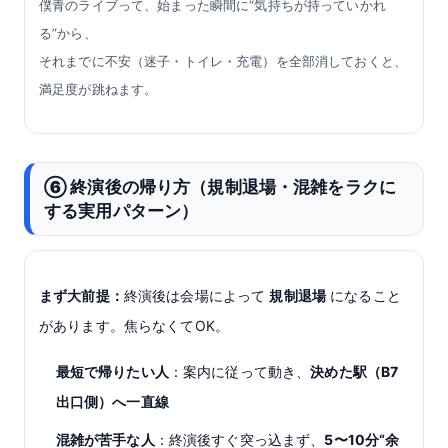
僕青のライブって、始まった瞬間に“気持ちが持っていかれ
る”から、
それまでに不安（迷子・トイレ・充電）を全部消しておくと、
満足度が跳ねます。
⑥ 終演後の帰り方（規制退場・混雑をラクに
する実用パターン）
まず大前提：
終演後は会場によって
規制退場
になること
があります。焦らなくてOK。
最短で帰りたい人
：案内に従って動き、
決めた駅（B7
出口側）へ一直線
混雑が苦手な人
：終演後すぐ突っ込まず、
5〜10分“余