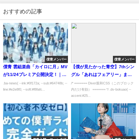
おすすめの記事
僕青メンバー
僕青メンバー
僕青 雲組楽曲「カイロに月」MV
【僕が見たかった青空】7thシン
が11/24プレミア公開決定！｜最
グル「あれはフェアリー」まと
新情報まとめ
め
.ba-news{ --ink:#0f172a; --sub:#64748b; --
/* ======= Diver親和CSS（このブロック
line:#e2e8f0; --soft:#f8fafc...
内だけ有効） ======= */ .dv-bokuao{ --
accent:#25...