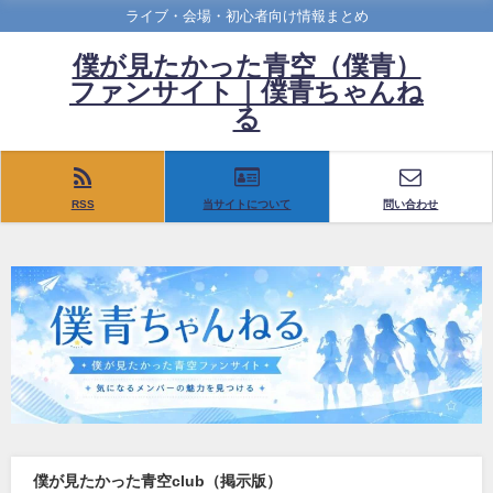
ライブ・会場・初心者向け情報まとめ
僕が見たかった青空（僕青）
ファンサイト｜僕青ちゃんね
る
RSS
当サイトについて
問い合わせ
僕が見たかった青空club（掲示版）