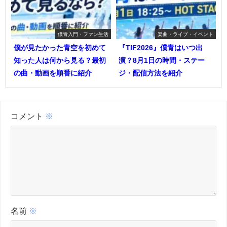
僕青入門・ファン生活
楽曲・ライブ・イベント
僕が見たかった青空を初めて
『TIF2026』僕青はいつ出
知った人は何から見る？最初
演？8月1日の時間・ステー
の曲・動画を順番に紹介
ジ・配信方法を紹介
コメント
※
名前
※