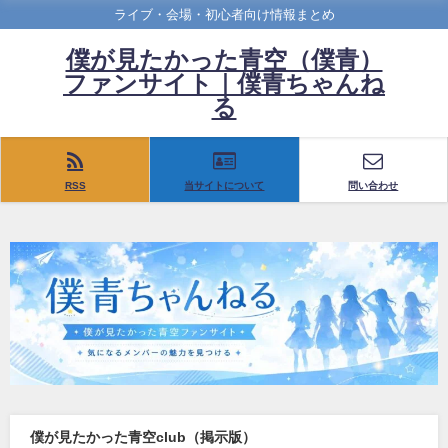
ライブ・会場・初心者向け情報まとめ
僕が見たかった青空（僕青）
ファンサイト｜僕青ちゃんね
る
RSS
当サイトについて
問い合わせ
僕が見たかった青空club（掲示版）