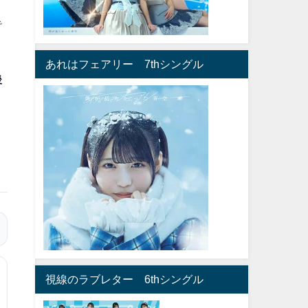
で
あれはフェアリー 7thシングル
後
視線のラブレター 6thシングル