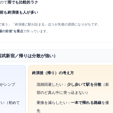
ので
雨でも比較的ラク
前も終演後も人が多い
で迷う」「終演後に駅が詰まる」ほうが失敗の原因になりがちです。
会場の前後”を重点
で作っています。
西武新宿／帰りは分散が強い）
終演後（帰り）の考え方
がシンプ
混雑回避したい：
少し歩いて駅を分散
（新
宿のど真ん中に突っ込まない）
すい（初めて
乗換を減らしたい：
一本で帰れる路線
を優
先