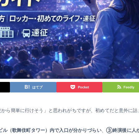
はてブ
Pocket
Feedly
O) は「新宿だから簡単に行けそう」と思われがちですが、初めてだと意外に詰
ビル（歌舞伎町タワー）内で入口が分かりづらい
、
③終演後に人