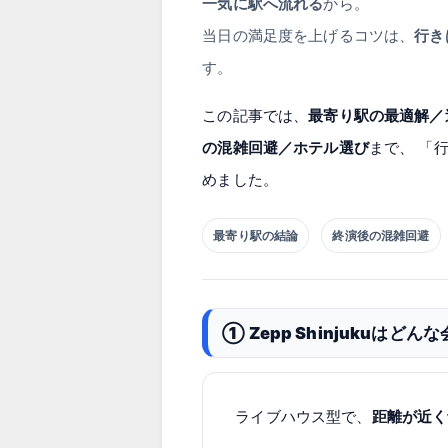
一気に駅へ流れる
から。
当日の満足度を上げるコツは、
行き
す。
この記事では、
最寄り駅の最適解／
の混雑回避／ホテル選び
まで、 「
めました。
最寄り駅の結論
終演後の混雑回避
① Zepp Shinjukuは
ライブハウス型で、
距離が近く