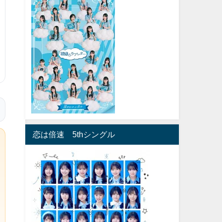
恋は倍速 5thシングル