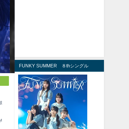
FUNKY SUMMER ８thシングル
ま
が