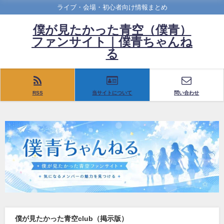
ライブ・会場・初心者向け情報まとめ
僕が見たかった青空（僕青）
ファンサイト｜僕青ちゃんね
る
RSS
当サイトについて
問い合わせ
僕が見たかった青空club（掲示版）