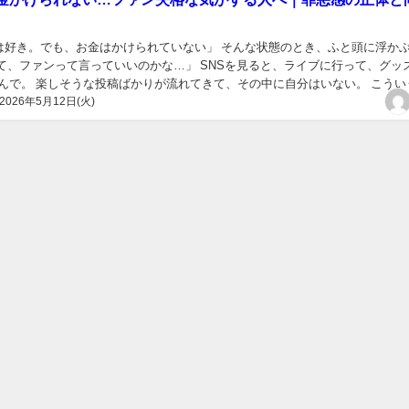
は好き。でも、お金はかけられていない」 そんな状態のとき、ふと頭に浮か
って、ファンって言っていいのかな…」 SNSを見ると、ライブに行って、グッ
積んで。 楽しそうな投稿ばかりが流れてきて、その中に自分はいない。 こうい
2026年5月12日(火)
？ ・ライブに行けない・グッズもほとん...