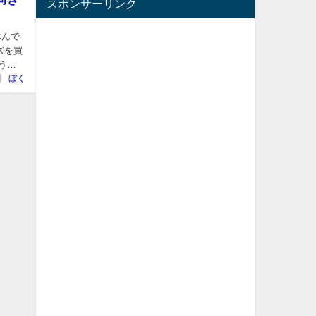
スポンサーリンク
ぶんで
ズを買
う
ぼく