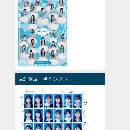
恋は倍速 5thシングル