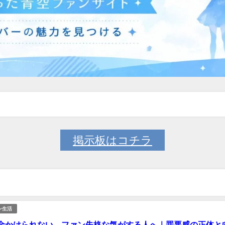
掲示板はコチラ
ン生活
金かけられない…ファン失格な気がする人へ｜罪悪感の正体と