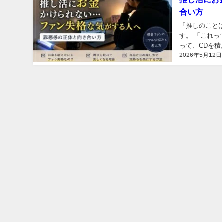
合い方
「推しのこと
す。 「これ
って、CDを
2026年5月12日
人、いませんか