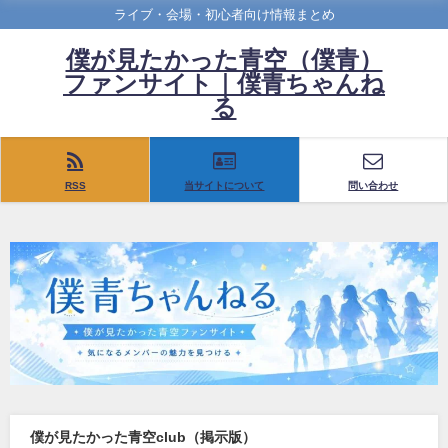
ライブ・会場・初心者向け情報まとめ
僕が見たかった青空（僕青）
ファンサイト｜僕青ちゃんね
る
RSS
当サイトについて
問い合わせ
僕が見たかった青空club（掲示版）