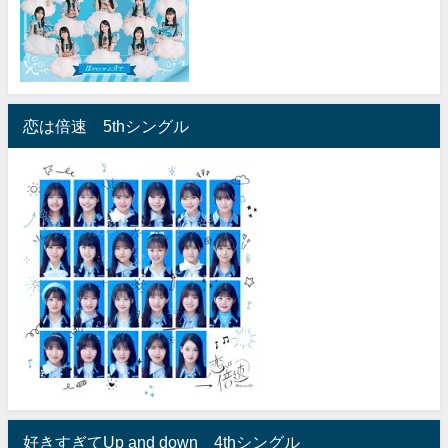
恋は倍速 5thシングル
好きすぎてUp and down 4thシングル