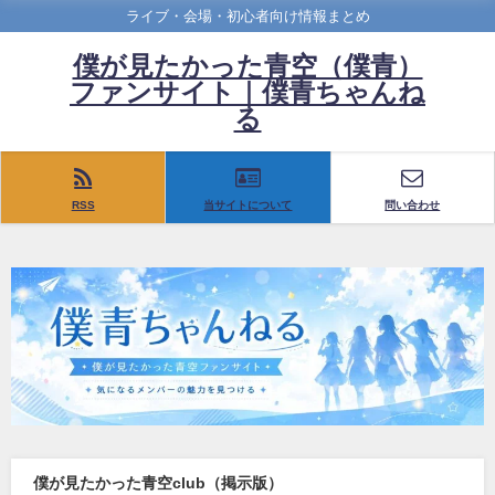
ライブ・会場・初心者向け情報まとめ
僕が見たかった青空（僕青）
ファンサイト｜僕青ちゃんね
る
RSS
当サイトについて
問い合わせ
僕が見たかった青空club（掲示版）