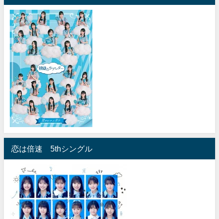
恋は倍速 5thシングル