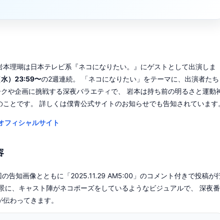
岩本理瑚は日本テレビ系『ネコになりたい。』にゲストとして出演しま
水）23:59〜
の2週連続。 「ネコになりたい」をテーマに、出演者たち
ークや企画に挑戦する深夜バラエティで、 岩本は持ち前の明るさと運動
のことです。 詳しくは僕青公式サイトのお知らせでも告知されています
オフィシャルサイト
容
回の告知画像とともに「2025.11.29 AM5:00」のコメント付きで投稿が
景に、キャスト陣がネコポーズをしているようなビジュアルで、 深夜
が伝わってきます。