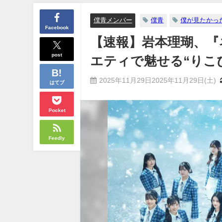
僕青メンバー
僕青
僕が見たかっ
Facebook
【速報】岩本理瑚、『
post
エティで魅せる“りこ
2025年11月29日2025年11月29日(土)
はてブ
Pocket
Feedly