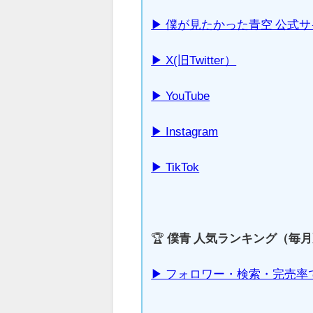
▶ 僕が見たかった青空 公式
▶ X(旧Twitter）
▶ YouTube
▶ Instagram
▶ TikTok
🏆
僕青 人気ランキング（毎
▶ フォロワー・検索・完売率