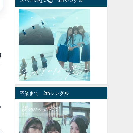
スペアのない恋 3thシングル
神
。
卒業まで 2thシングル
行
番