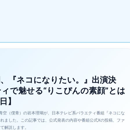
瑚、『ネコになりたい。』出演決
ィで魅せる“りこぴんの素顔”とは
9日】
った青空（僕青）の岩本理瑚が、日本テレビ系バラエティ番組『ネコにな
れました。この記事では、公式発表の内容や番組公式Xの投稿、ファ
めて解説します。