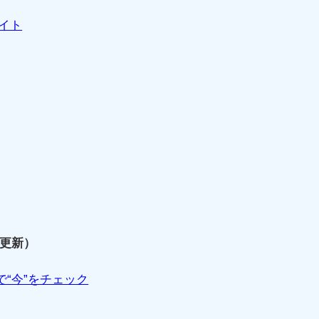
サイト
月更新）
で“今”をチェック