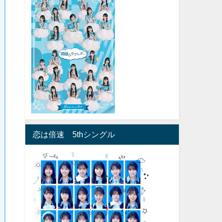
恋は倍速 5thシングル