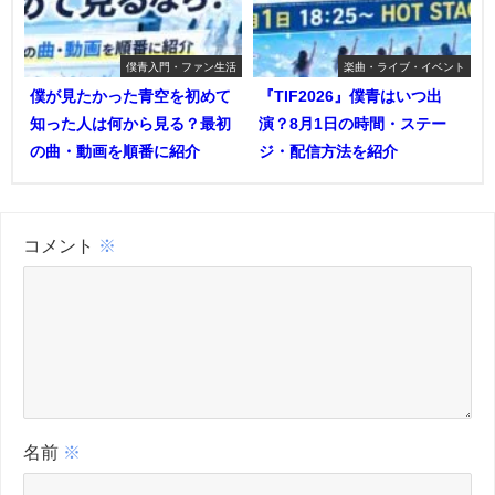
僕青入門・ファン生活
楽曲・ライブ・イベント
僕が見たかった青空を初めて
『TIF2026』僕青はいつ出
知った人は何から見る？最初
演？8月1日の時間・ステー
の曲・動画を順番に紹介
ジ・配信方法を紹介
コメント
※
名前
※