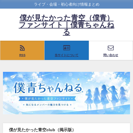
ライブ・会場・初心者向け情報まとめ
僕が見たかった青空（僕青）
ファンサイト｜僕青ちゃんね
る
RSS
当サイトについて
問い合わせ
僕が見たかった青空club（掲示版）