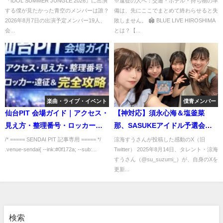
『IDOL SUMMER JUNGLE 2026』に出演
※遠征の人へ：交通・ホテル・持ち物の準
する僕が見たかった青空のメンバーは誰？
備は、先にここでまとめて終わらせると失
紹介
方・設備・周辺情報まとめ
2026年8月7日の出演予定メンバー19人、
敗しません。 🏟 BLUE LIVE HIROSHIMA
会...
とは？【...
楽曲・ライブ・イベント
僕青メンバー
仙台PIT 会場ガイド｜アクセス・
【神対応】須永心海＆塩釜菜
見え方・整理番号・ロッカー・
那、SASUKEアイドル予選会
遠征＆ホテル完全攻略
2025での裏側が話題に！涼海す
/* ===== SENDAI PIT 記事専用 ===== */
涼海すうさんが投稿した感動のX（旧
.venue-sendai{ --ink:#0f172a; --sub:...
Twitter） 2025年8月14日、タレント・涼海
うが語る“楽屋エピソード”とは
すうさん（@su_suzumi_）が、自身のXを
更新...
検索