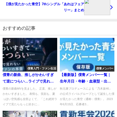
【僕が見たかった青空】7thシングル「あれはフェア
リー」まとめ
おすすめの記事
僕青入門・ファン生活
僕青メンバー
僕青の新曲、推しがかわいすぎ
【最新版】僕青メンバー一覧｜
て逆につらい…ライブで見れな
生年月日・年齢・血液型・出身
い地方ファンの本音
地まとめ
僕青の新曲MVを見ました。 正直、推しが
秋元康プロデュースによる「乃木坂46」
かわいすぎました。 表情も、笑顔も、夏
の公式ライバルグループとして誕生した僕
っぽい空気感も全部よくて、「これ絶対ラ
が見たかった青空（通称：僕青）。 2023
イブで見たらもっと好きに...
年6月15日、応募者3...