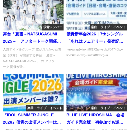
僕青メンバー
楽曲・ライブ・イベント
舞台「夏霞～NATSUGASUMI
僕青新年会2026｜7thシングル
2025～」アフタートーク開催決
「あれはフェアリー」発売記念
定！ファン必見の貴重イベント
全国3会場ガイド【日程・会場・
人気アイドルグループ 僕が見たかった青
.vn-wrap{--ink:#0f172a;--sub:#64748b;--
空（僕青） が出演する舞台 「夏霞～
line:#e5e7eb;--soft:#f8fafc;--a...
遠征のコツ】
NATSUGASUMI 2025～」 の アフタート
ーク 開催が決...
楽曲・ライブ・イベント
楽曲・ライブ・イベント
『IDOL SUMMER JUNGLE
BLUE LIVE HIROSHIMA｜会場
2026』僕青の出演メンバーは
ガイド完全版 初参加でも迷わ
誰？開催日・会場・チケットを
ない！アクセス・座席・見え