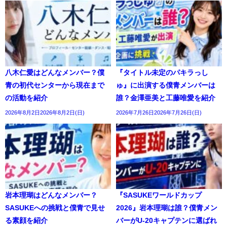
八木仁愛はどんなメンバー？僕
『タイトル未定のパキラっし
青の初代センターから現在まで
ゅ』に出演する僕青メンバーは
の活動を紹介
誰？金澤亜美と工藤唯愛を紹介
2026年8月2日2026年8月2日(日)
2026年7月26日2026年7月26日(日)
岩本理瑚はどんなメンバー？
『SASUKEワールドカップ
SASUKEへの挑戦と僕青で見せ
2026』岩本理瑚は誰？僕青メン
る素顔を紹介
バーがU-20キャプテンに選ばれ