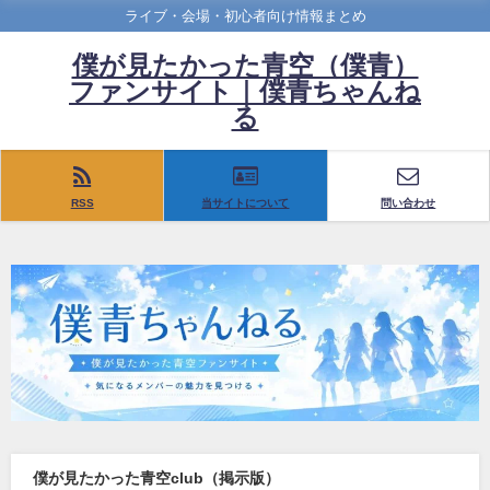
ライブ・会場・初心者向け情報まとめ
僕が見たかった青空（僕青）
ファンサイト｜僕青ちゃんね
る
RSS
当サイトについて
問い合わせ
僕が見たかった青空club（掲示版）