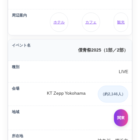
ホテル
カフェ
観光
僕青祭2025（1部／2部）
LIVE
KT Zepp Yokohama
（約2,146人）
関東