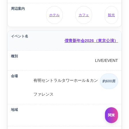
ホテル
カフェ
観光
僕青新年会2026（東京公演）
LIVE/EVENT
有明セントラルタワーホール＆カン
約600席
ファレンス
関東