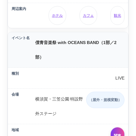
ホテル
カフェ
観光
僕⻘⾳楽祭 with OCEANS BAND（1部／2
部）
LIVE
横須賀・三笠公園 特設野
（屋外・規模変動）
外ステージ
関東