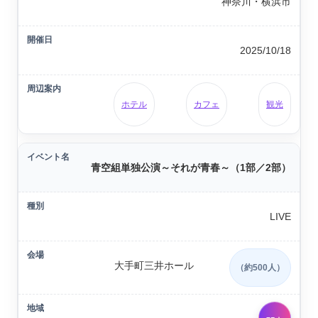
神奈川・横浜市
2025/10/18
ホテル
カフェ
観光
青空組単独公演～それが青春～（1部／2部）
LIVE
大手町三井ホール
（約500人）