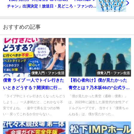
チャン」出演決定！放送日・見どころ・ファンの声
まとめ
おすすめの記事
僕青入門・ファン生活
僕青入門・ファン生活
僕青 ライブ 一人でトイレ行きた
【初心者向け】僕が見たかった
いときどうする？開演前に行く
青空とは？乃木坂46の“公式ライ
べきか不安
バル”として誕生した新時代アイ
「ライブ中にトイレ行きたくなったらどう
「僕が見たかった青空（通称：僕青）」
しよう…」 一人参戦だと、これかなり不
は、2023年に誕生した新世代の女性アイ
ドル【2025年最新版】
安ですよね。 ・途中で席を立つのが怖
ドルグループです。 当サイト「僕青ちゃ
い・戻ってこれるか分からない...
んねる」は、僕が見たかった...