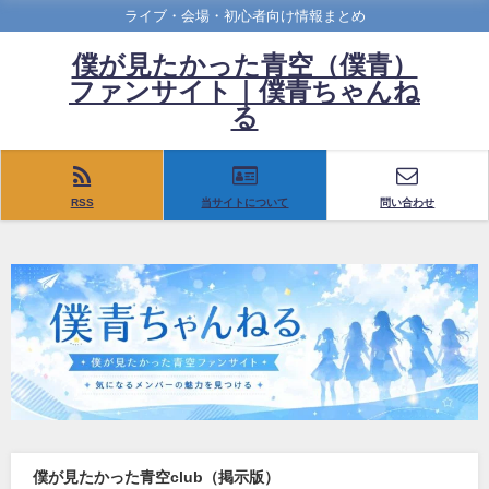
ライブ・会場・初心者向け情報まとめ
僕が見たかった青空（僕青）
ファンサイト｜僕青ちゃんね
る
RSS
当サイトについて
問い合わせ
僕が見たかった青空club（掲示版）