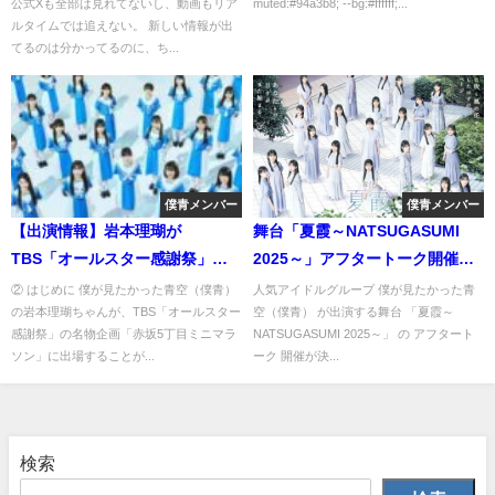
公式Xも全部は見れてないし、動画もリア
muted:#94a3b8; --bg:#ffffff;...
る”魅力を徹底紹介
ルタイムでは追えない。 新しい情報が出
てるのは分かってるのに、ち...
僕青メンバー
僕青メンバー
【出演情報】岩本理瑚が
舞台「夏霞～NATSUGASUMI
TBS「オールスター感謝祭」赤
2025～」アフタートーク開催決
坂5丁目ミニマラソンに出場決
定！ファン必見の貴重イベント
② はじめに 僕が見たかった青空（僕青）
人気アイドルグループ 僕が見たかった青
の岩本理瑚ちゃんが、TBS「オールスター
空（僕青） が出演する舞台 「夏霞～
定！放送日・見どころまとめ
感謝祭」の名物企画「赤坂5丁目ミニマラ
NATSUGASUMI 2025～」 の アフタート
ソン」に出場することが...
ーク 開催が決...
検索