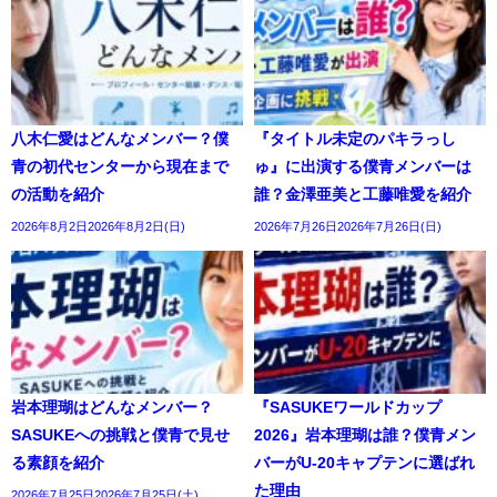
八木仁愛はどんなメンバー？僕
『タイトル未定のパキラっし
青の初代センターから現在まで
ゅ』に出演する僕青メンバーは
の活動を紹介
誰？金澤亜美と工藤唯愛を紹介
2026年8月2日2026年8月2日(日)
2026年7月26日2026年7月26日(日)
岩本理瑚はどんなメンバー？
『SASUKEワールドカップ
SASUKEへの挑戦と僕青で見せ
2026』岩本理瑚は誰？僕青メン
る素顔を紹介
バーがU-20キャプテンに選ばれ
た理由
2026年7月25日2026年7月25日(土)