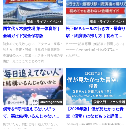
楽曲・ライブ・イベント
楽曲・ライブ・イベント
国立代々木競技場 第一体育館｜
松下IMPホールの行き方・最寄り
会場ガイド完全保存版
駅・終演後の帰り方｜初めてで
も迷わない会場ガイド
初参加でも失敗しない！アクセス・座席・
/* ===== 記事専用（他記事に影響しない）
見え方・音響・設備・注意点を徹底解説
===== */ .venue-imp{ --ink:#0f172a; --
※遠征の人へ：交通・ホテル・持ち物の準
sub:#47...
備は、先にここでまとめて終...
Uncategorized
僕青入門・ファン生活
僕青を“毎日追えてない人”っ
【2025年版】僕が見たかった青
て、実は結構いるんじゃないか
空（僕青）はなぜもっと評価さ
と思う話
れるべき？“気づいた人からハマ
気づいたら、前ほど毎日追えていない。
.ba-love{ --ink:#0f172a; --sub:#64748b; --