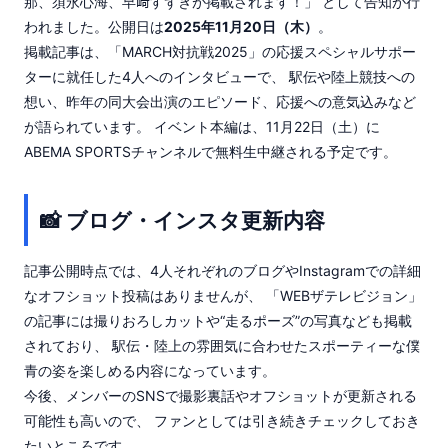
那、須永心海、早﨑すずきが掲載されます！」 として告知が行
われました。公開日は
2025年11月20日（木）
。
掲載記事は、「MARCH対抗戦2025」の応援スペシャルサポー
ターに就任した4人へのインタビューで、 駅伝や陸上競技への
想い、昨年の同大会出演のエピソード、応援への意気込みなど
が語られています。 イベント本編は、11月22日（土）に
ABEMA SPORTSチャンネルで無料生中継される予定です。
📸 ブログ・インスタ更新内容
記事公開時点では、4人それぞれのブログやInstagramでの詳細
なオフショット投稿はありませんが、 「WEBザテレビジョン」
の記事には撮りおろしカットや“走るポーズ”の写真なども掲載
されており、 駅伝・陸上の雰囲気に合わせたスポーティーな僕
青の姿を楽しめる内容になっています。
今後、メンバーのSNSで撮影裏話やオフショットが更新される
可能性も高いので、 ファンとしては引き続きチェックしておき
たいところです。