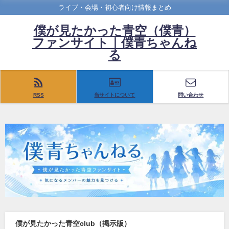
ライブ・会場・初心者向け情報まとめ
僕が見たかった青空（僕青）
ファンサイト｜僕青ちゃんね
る
RSS
当サイトについて
問い合わせ
僕が見たかった青空club（掲示版）