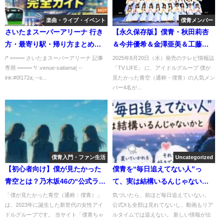
楽曲・ライブ・イベント
僕青メンバー
さいたまスーパーアリーナ 行き
【永久保存版】僕青・秋田莉杏
方・最寄り駅・帰り方まとめ｜
＆今井優希＆金澤亜美＆工藤唯
終演後の混雑回避とホテル選び
愛が「TV LIFE」に登場！グラビ
/* ===== さいたまスーパーアリーナ 記事
2025年8月20日（水）発売のテレビ情報誌
専用 ===== */ .venue-saitama{ --
「TV LIFE」 に、アイドルグループ 僕が
完全ガイド
ア・インタビューの見どころ完
ink:#0f172a; --s...
見たかった青空（通称・僕青）の人気メン
全解説
バー4名が...
僕青入門・ファン生活
Uncategorized
【初心者向け】僕が見たかった
僕青を“毎日追えてない人”っ
青空とは？乃木坂46の“公式ライ
て、実は結構いるんじゃないか
バル”として誕生した新時代アイ
と思う話
「僕が見たかった青空（通称：僕青）」
気づいたら、前ほど毎日追えていない。
は、2023年に誕生した新世代の女性アイ
公式Xも全部は見れてないし、動画もリア
ドル【2025年最新版】
ドルグループです。 当サイト「僕青ちゃ
ルタイムでは追えない。 新しい情報が出