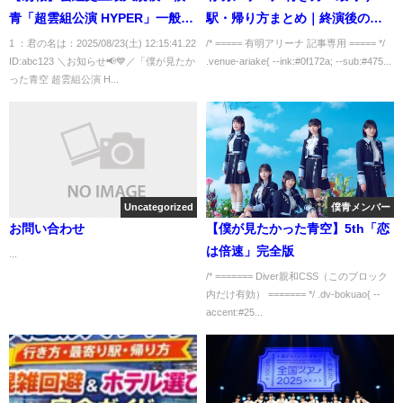
青「超雲組公演 HYPER」一般販
駅・帰り方まとめ｜終演後の混
売スタート【LIQUIDROOM】
雑回避とホテル選び
1 ：君の名は：2025/08/23(土) 12:15:41.22
/* ===== 有明アリーナ 記事専用 ===== */
ID:abc123 ＼お知らせ📢💙／「僕が見たか
.venue-ariake{ --ink:#0f172a; --sub:#475...
った青空 超雲組公演 H...
Uncategorized
僕青メンバー
お問い合わせ
【僕が見たかった青空】5th「恋
は倍速」完全版
...
/* ======= Diver親和CSS（このブロック
内だけ有効） ======= */ .dv-bokuao{ --
accent:#25...