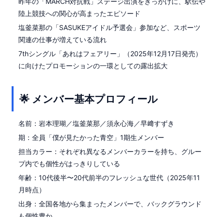
昨年の「MARCH対抗戦」ステージ出演をきっかけに、駅伝や
陸上競技への関心が高まったエピソード
塩釜菜那の「SASUKEアイドル予選会」参加など、スポーツ
関連の仕事が増えている流れ
7thシングル「あれはフェアリー」（2025年12月17日発売）
に向けたプロモーションの一環としての露出拡大
🌟 メンバー基本プロフィール
名前：岩本理瑚／塩釜菜那／須永心海／早﨑すずき
期：全員「僕が見たかった青空」1期生メンバー
担当カラー：それぞれ異なるメンバーカラーを持ち、グルー
プ内でも個性がはっきりしている
年齢：10代後半〜20代前半のフレッシュな世代（2025年11
月時点）
出身：全国各地から集まったメンバーで、バックグラウンド
も個性豊か