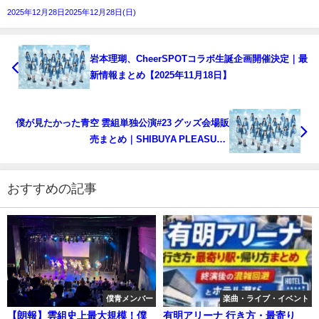
2025年12月28日2025年12月28日(日)
岩本理瑚、CheerSPOTコラボ生誕企画開催決定｜最
新情報まとめ【2025年11月18日】
僕が見たかった青空 雲組単独公演#23 グッズ会場販
売まとめ｜SHIBUYA PLEASURE
PLEASURE【2025年11月24日開催】
おすすめの記事
僕青メンバー
楽曲・ライブ・イベント
【朗報】雲組史上最大規模！僕
有明アリーナ 行き方・最寄り