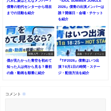
八木仁愛はどんなメンバー？
『IDOL SUMMER JUNGLE
僕青の初代センターから現在
2026』僕青の出演メンバーは
までの活動を紹介
誰？開催日・会場・チケット
を紹介
僕青入門・ファン生活
楽曲・ライブ・イベント
僕が見たかった青空を初めて
『TIF2026』僕青はいつ出
知った人は何から見る？最初
演？8月1日の時間・ステー
の曲・動画を順番に紹介
ジ・配信方法を紹介
コメント
※