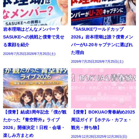
岩本理瑚はどんなメンバー？
『SASUKEワールドカップ
SASUKEへの挑戦と僕青で見せ
2026』岩本理瑚は誰？僕青メン
る素顔を紹介
バーがU-20キャプテンに選ばれ
た理由
2026年7月25日2026年7月25日(土)
2026年7月25日2026年7月25日(土)
【僕青】結成3周年記念「僕が観
【僕青】BOKUAO青春納め2025
たかった『青空野外』ライブ
周辺ガイド【ホテル・カフェ・
2026」開催決定！日程・会場・
観光・持ち物】
楽しみ方まとめ
2025年12月28日2025年12月28日(日)