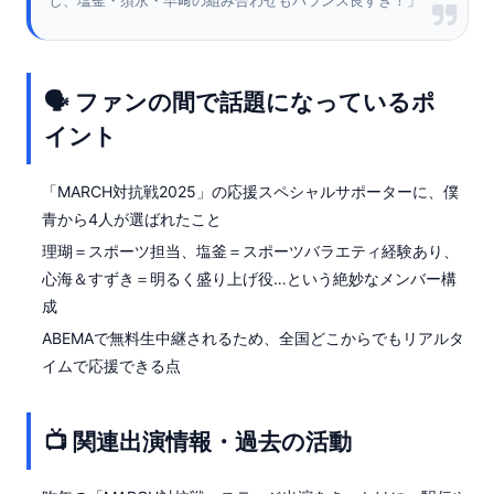
し、塩釜・須永・早﨑の組み合わせもバランス良すぎ！」
🗣 ファンの間で話題になっているポ
イント
「MARCH対抗戦2025」の応援スペシャルサポーターに、僕
青から4人が選ばれたこと
理瑚＝スポーツ担当、塩釜＝スポーツバラエティ経験あり、
心海＆すずき＝明るく盛り上げ役…という絶妙なメンバー構
成
ABEMAで無料生中継されるため、全国どこからでもリアルタ
イムで応援できる点
📺 関連出演情報・過去の活動