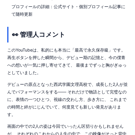
プロフィールの詳細：公式サイト・個別プロフィール記事に
て随時更新
👀 管理人コメント
このYouTubeは、私的にも本当に「最高で永久保存級」です。
再生ボタンを押した瞬間から、デビュー期の記憶と、今の僕青
への想いが一気に押し寄せてきて、 最後までずっと胸がぎゅっ
としていました。
デビューの原点となった西武学園文理高校で、成長した2人が並
んでパフォーマンスをする―― それだけで物語として完璧なの
に、表情の一つひとつ、視線の交わし方、歩き方に、 これまで
の時間と絆がにじんでいて、何度見ても新しい発見がありま
す。
画面の中での2人の姿は今回でいったん区切りかもしれません
が、 それぞれのこれからの人生の中で、この映像がそっと背中