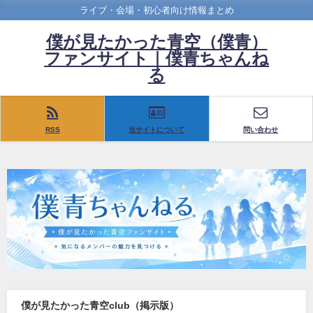
ライブ・会場・初心者向け情報まとめ
僕が見たかった青空（僕青）
ファンサイト｜僕青ちゃんね
る
RSS
当サイトについて
問い合わせ
僕が見たかった青空club（掲示版）