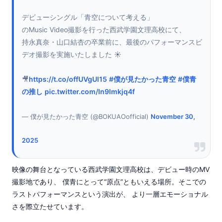
デビューシングル「青空について考える」
のMusic Video撮影を行った西武学園文理高校にて、
持永真奈・山口結杏の卒業前に、最後のパフォーマンスビ
デオ撮影を実施いたしました ☀️
🎥
https://t.co/offUVgUl15
#僕が見たかった青空
#僕青
の推し
pic.twitter.com/In9lmkjq4f
— 僕が見たかった青空 (@BOKUAOofficial)
November 30,
2025
映像の舞台となっている西武学園文理高校は、デビュー時のMV
撮影地であり、 僕青にとって“原点”ともいえる場所。そこでの
ラストパフォーマンスという演出が、 より一層エモーショナル
さを際立たせています。