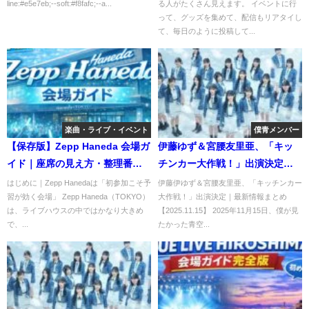
line:#e5e7eb;--soft:#f8fafc;--a...
る人がたくさん見えます。 イベントに行
遠征のコツ】
って、グッズを集めて、配信もリアタイし
て、毎日のように投稿して...
楽曲・ライブ・イベント
僕青メンバー
【保存版】Zepp Haneda 会場ガ
伊藤ゆず＆宮腰友里亜、「キッ
イド｜座席の見え方・整理番
チンカー大作戦！」出演決定｜
号・アクセス・初参加遠征完全
最新情報まとめ【2025.11.15】
はじめに｜Zepp Hanedaは「初参加こそ予
伊藤伊ゆず＆宮腰友里亜、「キッチンカー
習が効く会場」 Zepp Haneda（TOKYO）
大作戦！」出演決定｜最新情報まとめ
マニュアル
は、ライブハウスの中ではかなり大きめ
【2025.11.15】 2025年11月15日、僕が見
で、...
たかった青空...