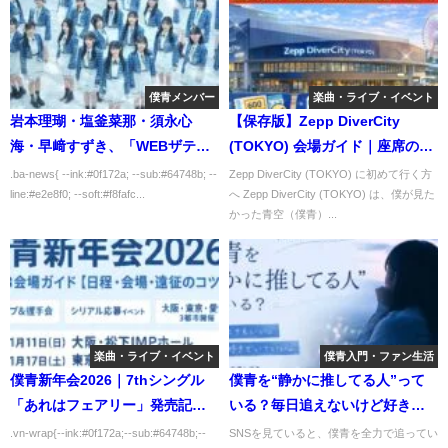
僕青メンバー
楽曲・ライブ・イベント
岩本理瑚・塩釜菜那・須永心
【保存版】Zepp DiverCity
海・早﨑すずき、「WEBザテレ
(TOKYO) 会場ガイド｜座席の見
ビジョン」MARCH対抗戦特集に
え方・整理番号・初参加遠征完
.ba-news{ --ink:#0f172a; --sub:#64748b; --
Zepp DiverCity (TOKYO) に初めて行く方
line:#e2e8f0; --soft:#f8fafc...
へ Zepp DiverCity (TOKYO) は、僕が見た
登場｜最新情報まとめ【2025年
全マニュアル
かった青空（僕青）...
11月20日】
楽曲・ライブ・イベント
僕青入門・ファン生活
僕青新年会2026｜7thシングル
僕青を“静かに推してる人”って
「あれはフェアリー」発売記念
いる？毎日追えないけど好きな
全国3会場ガイド【日程・会場・
人へ
.vn-wrap{--ink:#0f172a;--sub:#64748b;--
SNSを見ていると、僕青を全力で追ってい