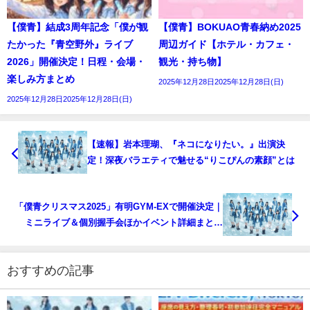
【僕青】結成3周年記念「僕が観
【僕青】BOKUAO青春納め2025
たかった『青空野外』ライブ
周辺ガイド【ホテル・カフェ・
2026」開催決定！日程・会場・
観光・持ち物】
楽しみ方まとめ
2025年12月28日2025年12月28日(日)
2025年12月28日2025年12月28日(日)
【速報】岩本理瑚、『ネコになりたい。』出演決
定！深夜バラエティで魅せる“りこぴんの素顔”とは
「僕青クリスマス2025」有明GYM-EXで開催決定｜
ミニライブ＆個別握手会ほかイベント詳細まとめ
【2025年12月20日】
おすすめの記事