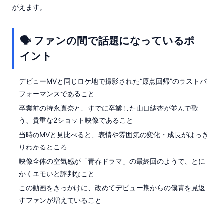
がえます。
🗣 ファンの間で話題になっているポ
イント
デビューMVと同じロケ地で撮影された“原点回帰”のラストパ
フォーマンスであること
卒業前の持永真奈と、すでに卒業した山口結杏が並んで歌
う、貴重な2ショット映像であること
当時のMVと見比べると、表情や雰囲気の変化・成長がはっき
りわかるところ
映像全体の空気感が「青春ドラマ」の最終回のようで、とに
かくエモいと評判なこと
この動画をきっかけに、改めてデビュー期からの僕青を見返
すファンが増えていること