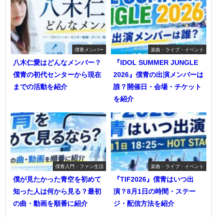
僕青メンバー
楽曲・ライブ・イベント
八木仁愛はどんなメンバー？
『IDOL SUMMER JUNGLE
僕青の初代センターから現在
2026』僕青の出演メンバーは
までの活動を紹介
誰？開催日・会場・チケット
を紹介
僕青入門・ファン生活
楽曲・ライブ・イベント
僕が見たかった青空を初めて
『TIF2026』僕青はいつ出
知った人は何から見る？最初
演？8月1日の時間・ステー
の曲・動画を順番に紹介
ジ・配信方法を紹介