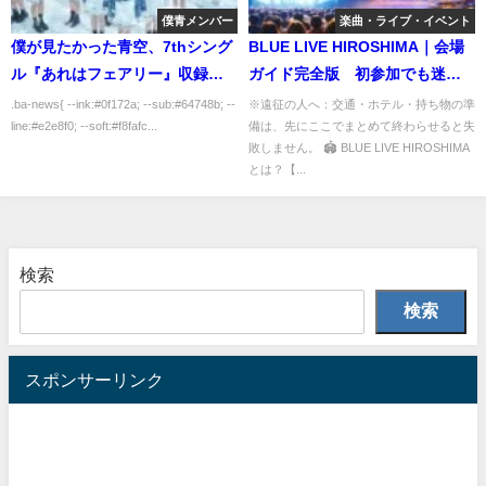
僕青メンバー
楽曲・ライブ・イベント
僕が見たかった青空、7thシング
BLUE LIVE HIROSHIMA｜会場
ル『あれはフェアリー』収録内
ガイド完全版 初参加でも迷わ
容が決定！｜最新情報まとめ
ない！アクセス・座席・見え
.ba-news{ --ink:#0f172a; --sub:#64748b; --
※遠征の人へ：交通・ホテル・持ち物の準
line:#e2e8f0; --soft:#f8fafc...
備は、先にここでまとめて終わらせると失
【2025/11/21】
方・設備・周辺情報まとめ
敗しません。 🏟 BLUE LIVE HIROSHIMA
とは？【...
検索
検索
スポンサーリンク