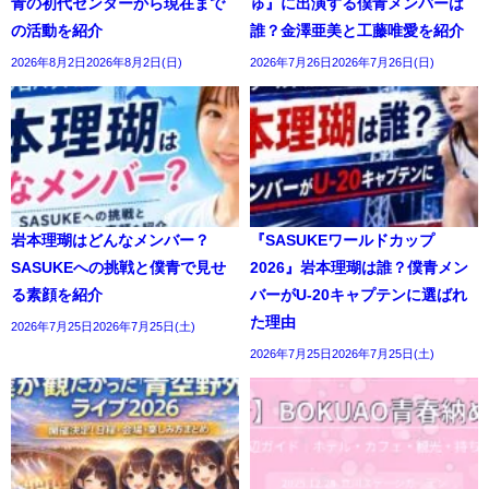
青の初代センターから現在まで
ゅ』に出演する僕青メンバーは
の活動を紹介
誰？金澤亜美と工藤唯愛を紹介
2026年8月2日2026年8月2日(日)
2026年7月26日2026年7月26日(日)
岩本理瑚はどんなメンバー？
『SASUKEワールドカップ
SASUKEへの挑戦と僕青で見せ
2026』岩本理瑚は誰？僕青メン
る素顔を紹介
バーがU-20キャプテンに選ばれ
た理由
2026年7月25日2026年7月25日(土)
2026年7月25日2026年7月25日(土)