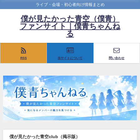
ライブ・会場・初心者向け情報まとめ
僕が見たかった青空（僕青）
ファンサイト｜僕青ちゃんね
る
RSS
当サイトについて
問い合わせ
僕が見たかった青空club（掲示版）