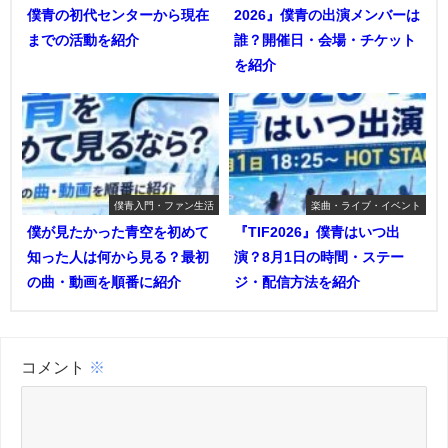
僕青の初代センターから現在
2026』僕青の出演メンバーは
までの活動を紹介
誰？開催日・会場・チケット
を紹介
僕青入門・ファン生活
楽曲・ライブ・イベント
僕が見たかった青空を初めて
『TIF2026』僕青はいつ出
知った人は何から見る？最初
演？8月1日の時間・ステー
の曲・動画を順番に紹介
ジ・配信方法を紹介
コメント
※